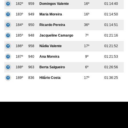
182º
959
Domingos Valente
16º
01:14:40
183º
949
Maria Moreira
16º
01:14:50
184º
950
Ricardo Pereira
36º
01:14:51
185º
948
Jacqueline Camargo
7º
01:21:16
186º
958
Nádia Valente
17º
01:21:52
187º
940
Ana Moreira
9º
01:21:53
188º
963
Berta Salgueiro
6º
01:26:56
189º
836
Hilário Costa
17º
01:36:25
powered by Admeus