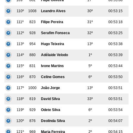
110º
1008
Leandro Alves
30º
00:53:15
111º
823
Filipe Pereira
31º
00:53:18
112º
928
Serafim Fonseca
32º
00:53:25
113º
954
Hugo Teixeira
13º
00:53:38
114º
880
Adélaide Velodo
1º
00:53:39
115º
831
Ivone Martins
5º
00:53:44
116º
870
Celine Gomes
6º
00:53:50
117º
1000
João Jorge
13º
00:53:51
118º
819
David Silva
33º
00:53:51
119º
929
Odete Silva
6º
00:53:54
120º
876
Deolinda Silva
2º
00:54:07
121º
969
Maria Ferreira
2º
00:54:15