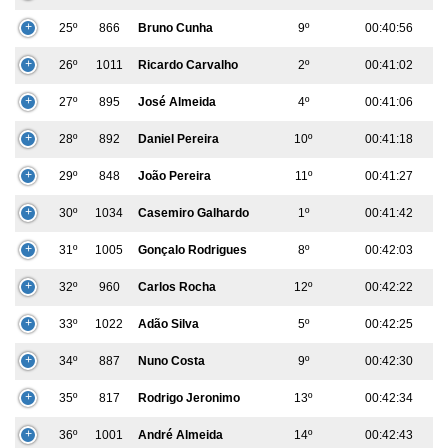
25º
866
Bruno Cunha
9º
00:40:56
26º
1011
Ricardo Carvalho
2º
00:41:02
27º
895
José Almeida
4º
00:41:06
28º
892
Daniel Pereira
10º
00:41:18
29º
848
João Pereira
11º
00:41:27
30º
1034
Casemiro Galhardo
1º
00:41:42
31º
1005
Gonçalo Rodrigues
8º
00:42:03
32º
960
Carlos Rocha
12º
00:42:22
33º
1022
Adão Silva
5º
00:42:25
34º
887
Nuno Costa
9º
00:42:30
35º
817
Rodrigo Jeronimo
13º
00:42:34
36º
1001
André Almeida
14º
00:42:43