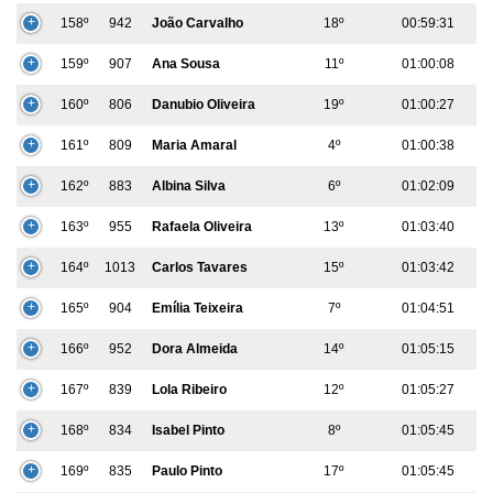
158º
942
João Carvalho
18º
00:59:31
159º
907
Ana Sousa
11º
01:00:08
160º
806
Danubio Oliveira
19º
01:00:27
161º
809
Maria Amaral
4º
01:00:38
162º
883
Albina Silva
6º
01:02:09
163º
955
Rafaela Oliveira
13º
01:03:40
164º
1013
Carlos Tavares
15º
01:03:42
165º
904
Emília Teixeira
7º
01:04:51
166º
952
Dora Almeida
14º
01:05:15
167º
839
Lola Ribeiro
12º
01:05:27
168º
834
Isabel Pinto
8º
01:05:45
169º
835
Paulo Pinto
17º
01:05:45