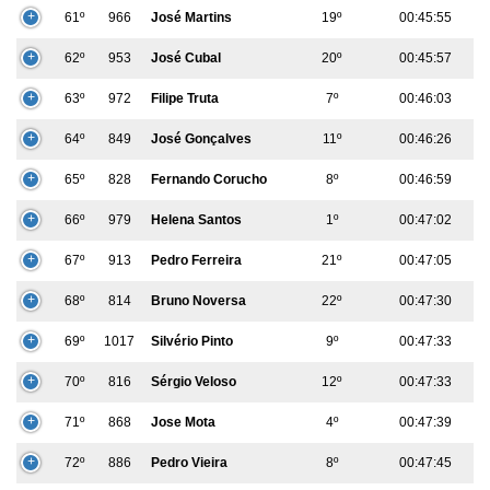
61º
966
José Martins
19º
00:45:55
62º
953
José Cubal
20º
00:45:57
63º
972
Filipe Truta
7º
00:46:03
64º
849
José Gonçalves
11º
00:46:26
65º
828
Fernando Corucho
8º
00:46:59
66º
979
Helena Santos
1º
00:47:02
67º
913
Pedro Ferreira
21º
00:47:05
68º
814
Bruno Noversa
22º
00:47:30
69º
1017
Silvério Pinto
9º
00:47:33
70º
816
Sérgio Veloso
12º
00:47:33
71º
868
Jose Mota
4º
00:47:39
72º
886
Pedro Vieira
8º
00:47:45