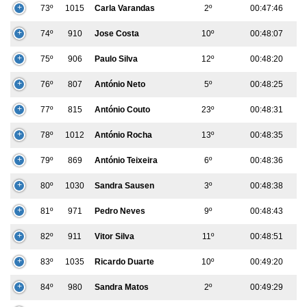
73º
1015
Carla Varandas
2º
00:47:46
74º
910
Jose Costa
10º
00:48:07
75º
906
Paulo Silva
12º
00:48:20
76º
807
António Neto
5º
00:48:25
77º
815
António Couto
23º
00:48:31
78º
1012
António Rocha
13º
00:48:35
79º
869
António Teixeira
6º
00:48:36
80º
1030
Sandra Sausen
3º
00:48:38
81º
971
Pedro Neves
9º
00:48:43
82º
911
Vitor Silva
11º
00:48:51
83º
1035
Ricardo Duarte
10º
00:49:20
84º
980
Sandra Matos
2º
00:49:29