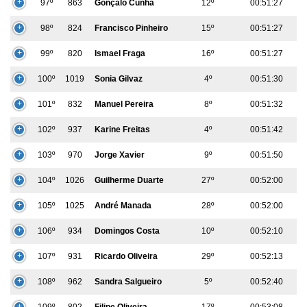
97º
863
Gonçalo Cunha
12º
00:51:27
98º
824
Francisco Pinheiro
15º
00:51:27
99º
820
Ismael Fraga
16º
00:51:27
100º
1019
Sonia Gilvaz
4º
00:51:30
101º
832
Manuel Pereira
8º
00:51:32
102º
937
Karine Freitas
4º
00:51:42
103º
970
Jorge Xavier
9º
00:51:50
104º
1026
Guilherme Duarte
27º
00:52:00
105º
1025
André Manada
28º
00:52:00
106º
934
Domingos Costa
10º
00:52:10
107º
931
Ricardo Oliveira
29º
00:52:13
108º
962
Sandra Salgueiro
5º
00:52:40
109º
802
Filipe Oliveira
17º
00:53:08