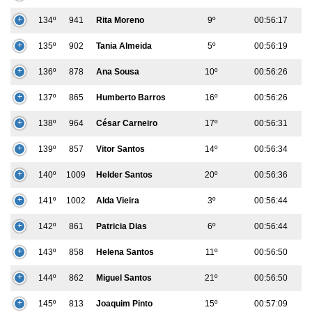
134º
941
Rita Moreno
9º
00:56:17
135º
902
Tania Almeida
5º
00:56:19
136º
878
Ana Sousa
10º
00:56:26
137º
865
Humberto Barros
16º
00:56:26
138º
964
César Carneiro
17º
00:56:31
139º
857
Vitor Santos
14º
00:56:34
140º
1009
Helder Santos
20º
00:56:36
141º
1002
Alda Vieira
3º
00:56:44
142º
861
Patricia Dias
6º
00:56:44
143º
858
Helena Santos
11º
00:56:50
144º
862
Miguel Santos
21º
00:56:50
145º
813
Joaquim Pinto
15º
00:57:09