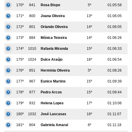
170º
841
Rosa Bispo
5º
01:05:58
171º
800
Joana Oliveira
13º
01:06:05
172º
801
Orlando Oliveira
14º
01:06:05
173º
884
Mónica Teixeira
14º
01:06:26
174º
1010
Rafaela Miranda
15º
01:06:33
175º
1024
Dulce Araújo
16º
01:06:54
176º
851
Herminia Oliveira
5º
01:08:26
177º
967
Eunice Martins
15º
01:09:39
178º
977
Pedro Arcos
15º
01:09:44
179º
932
Helena Lopes
17º
01:10:06
180º
1032
José Lascasas
16º
01:11:07
181º
804
Gabriela Amaral
6º
01:11:18