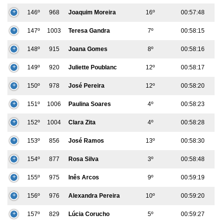
146º
968
Joaquim Moreira
16º
00:57:48
147º
1003
Teresa Gandra
7º
00:58:15
148º
915
Joana Gomes
8º
00:58:16
149º
920
Juliette Poublanc
12º
00:58:17
150º
978
José Pereira
12º
00:58:20
151º
1006
Paulina Soares
4º
00:58:23
152º
1004
Clara Zita
4º
00:58:28
153º
856
José Ramos
13º
00:58:30
154º
877
Rosa Silva
3º
00:58:48
155º
975
Inês Arcos
9º
00:59:19
156º
976
Alexandra Pereira
10º
00:59:20
157º
829
Lúcia Corucho
5º
00:59:27