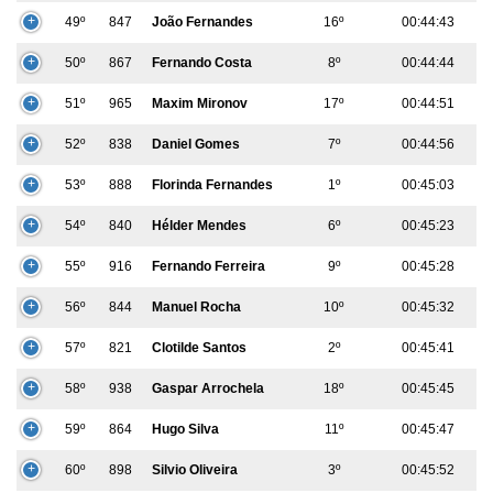
49º
847
João Fernandes
16º
00:44:43
50º
867
Fernando Costa
8º
00:44:44
51º
965
Maxim Mironov
17º
00:44:51
52º
838
Daniel Gomes
7º
00:44:56
53º
888
Florinda Fernandes
1º
00:45:03
54º
840
Hélder Mendes
6º
00:45:23
55º
916
Fernando Ferreira
9º
00:45:28
56º
844
Manuel Rocha
10º
00:45:32
57º
821
Clotilde Santos
2º
00:45:41
58º
938
Gaspar Arrochela
18º
00:45:45
59º
864
Hugo Silva
11º
00:45:47
60º
898
Silvio Oliveira
3º
00:45:52