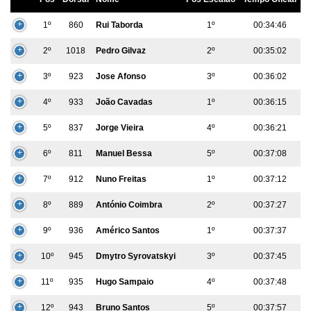
1º
860
Rui Taborda
1º
00:34:46
2º
1018
Pedro Gilvaz
2º
00:35:02
3º
923
Jose Afonso
3º
00:36:02
4º
933
João Cavadas
1º
00:36:15
5º
837
Jorge Vieira
4º
00:36:21
6º
811
Manuel Bessa
5º
00:37:08
7º
912
Nuno Freitas
1º
00:37:12
8º
889
António Coimbra
2º
00:37:27
9º
936
Américo Santos
1º
00:37:37
10º
945
Dmytro Syrovatskyi
3º
00:37:45
11º
935
Hugo Sampaio
4º
00:37:48
12º
943
Bruno Santos
5º
00:37:57