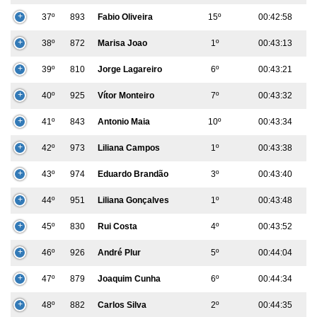
37º
893
Fabio Oliveira
15º
00:42:58
38º
872
Marisa Joao
1º
00:43:13
39º
810
Jorge Lagareiro
6º
00:43:21
40º
925
Vítor Monteiro
7º
00:43:32
41º
843
Antonio Maia
10º
00:43:34
42º
973
Liliana Campos
1º
00:43:38
43º
974
Eduardo Brandão
3º
00:43:40
44º
951
Liliana Gonçalves
1º
00:43:48
45º
830
Rui Costa
4º
00:43:52
46º
926
André Plur
5º
00:44:04
47º
879
Joaquim Cunha
6º
00:44:34
48º
882
Carlos Silva
2º
00:44:35