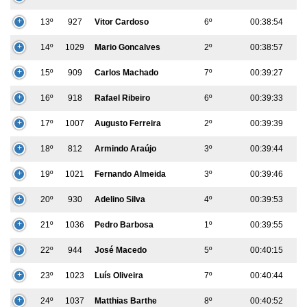
13º
927
Vitor Cardoso
6º
00:38:54
14º
1029
Mario Goncalves
2º
00:38:57
15º
909
Carlos Machado
7º
00:39:27
16º
918
Rafael Ribeiro
6º
00:39:33
17º
1007
Augusto Ferreira
2º
00:39:39
18º
812
Armindo Araújo
3º
00:39:44
19º
1021
Fernando Almeida
3º
00:39:46
20º
930
Adelino Silva
4º
00:39:53
21º
1036
Pedro Barbosa
1º
00:39:55
22º
944
José Macedo
5º
00:40:15
23º
1023
Luís Oliveira
7º
00:40:44
24º
1037
Matthias Barthe
8º
00:40:52