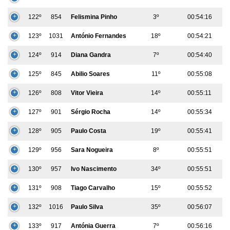
122º
854
Felismina Pinho
3º
00:54:16
123º
1031
António Fernandes
18º
00:54:21
124º
914
Diana Gandra
7º
00:54:40
125º
845
Abilio Soares
11º
00:55:08
126º
808
Vitor Vieira
14º
00:55:11
127º
901
Sérgio Rocha
14º
00:55:34
128º
905
Paulo Costa
19º
00:55:41
129º
956
Sara Nogueira
8º
00:55:51
130º
957
Ivo Nascimento
34º
00:55:51
131º
908
Tiago Carvalho
15º
00:55:52
132º
1016
Paulo Silva
35º
00:56:07
133º
917
Antónia Guerra
7º
00:56:16