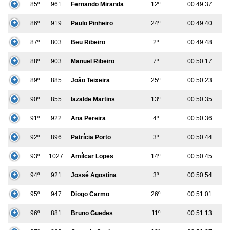
85º
961
Fernando Miranda
12º
00:49:37
86º
919
Paulo Pinheiro
24º
00:49:40
87º
803
Beu Ribeiro
2º
00:49:48
88º
903
Manuel Ribeiro
7º
00:50:17
89º
885
João Teixeira
25º
00:50:23
90º
855
Iazalde Martins
13º
00:50:35
91º
922
Ana Pereira
4º
00:50:36
92º
896
Patrícia Porto
3º
00:50:44
93º
1027
Amílcar Lopes
14º
00:50:45
94º
921
Jossé Agostina
3º
00:50:54
95º
947
Diogo Carmo
26º
00:51:01
96º
881
Bruno Guedes
11º
00:51:13